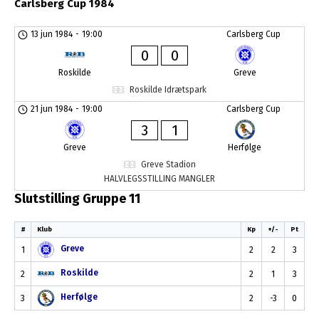
Carlsberg Cup 1984
13 jun 1984
-
19:00
Carlsberg Cup
0
0
Roskilde
Greve
Roskilde Idrætspark
21 jun 1984
-
19:00
Carlsberg Cup
3
1
Greve
Herfølge
Greve Stadion
HALVLEGSSTILLING MANGLER
Slutstilling Gruppe 11
#
Klub
Kp
+/-
Pt
Greve
1
2
2
3
Roskilde
2
2
1
3
Herfølge
3
2
-3
0