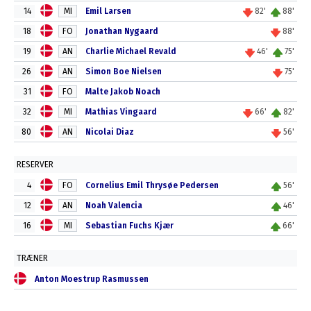
14
MI
Emil Larsen
82'
88'
18
FO
Jonathan Nygaard
88'
19
AN
Charlie Michael Revald
46'
75'
26
AN
Simon Boe Nielsen
75'
31
FO
Malte Jakob Noach
32
MI
Mathias Vingaard
66'
82'
80
AN
Nicolai Diaz
56'
RESERVER
4
FO
Cornelius Emil Thrysøe Pedersen
56'
12
AN
Noah Valencia
46'
16
MI
Sebastian Fuchs Kjær
66'
TRÆNER
Anton Moestrup Rasmussen