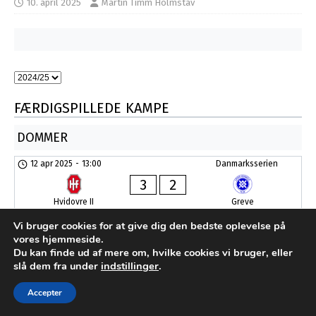
10. april 2025
Martin Timm Holmstav
FÆRDIGSPILLEDE KAMPE
DOMMER
12 apr 2025
-
13:00
Danmarksserien
3
2
Hvidovre II
Greve
Hvidovres baner
Faridoon Razi
Vi bruger cookies for at give dig den bedste oplevelse på
2
vores hjemmeside.
Du kan finde ud af mere om, hvilke cookies vi bruger, eller
slå dem fra under
indstillinger
.
Udviklet af MTH Design for FC Sydkysten Statistik
Accepter