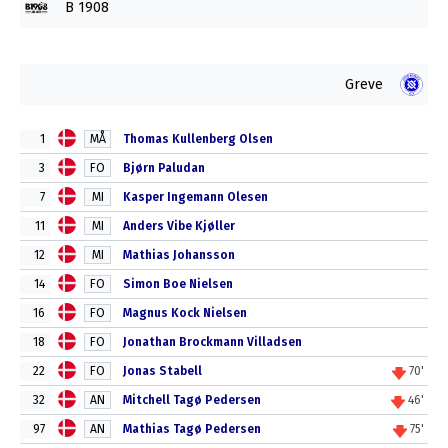
B 1908
Greve
1
MÅ
Thomas Kullenberg Olsen
3
FO
Bjørn Paludan
7
MI
Kasper Ingemann Olesen
11
MI
Anders Vibe Kjøller
12
MI
Mathias Johansson
14
FO
Simon Boe Nielsen
16
FO
Magnus Kock Nielsen
18
FO
Jonathan Brockmann Villadsen
22
FO
Jonas Stabell
70'
32
AN
Mitchell Tagø Pedersen
46'
97
AN
Mathias Tagø Pedersen
75'