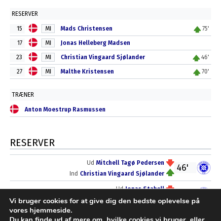
RESERVER
15
MI
Mads Christensen
75'
17
MI
Jonas Helleberg Madsen
23
MI
Christian Vingaard Sjølander
46'
27
MI
Malthe Kristensen
70'
TRÆNER
Anton Moestrup Rasmussen
RESERVER
Ud
Mitchell Tagø Pedersen
46'
Ind
Christian Vingaard Sjølander
Ud
Jonas Stabell
70'
Vi bruger cookies for at give dig den bedste oplevelse på
Ind
Malthe Kristensen
vores hjemmeside.
Ud
Mathias Tagø Pedersen
Du kan finde ud af mere om, hvilke cookies vi bruger, eller
75'