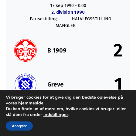
17 sep 1990
-
0:00
2. division 1990
Pausestilling: -
HALVLEGSSTILLING
MANGLER
2
B 1909
1
Greve
Vi bruger cookies for at give dig den bedste oplevelse på
vores hjemmeside.
SLUT
Du kan finde ud af mere om, hvilke cookies vi bruger, eller
slå dem fra under
indstillinger
.
Accepter
Udviklet af MTH Design for FC Sydkysten Statistik