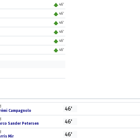
46'
46'
46'
46'
46'
46'
d
46'
érémi Campagnolo
d
46'
arco Sander Petersen
d
46'
rris Mir