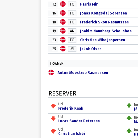
12
FO
Harris Mir
16
FO
Jonas Kongsdal Sørensen
18
FO
Frederich Skou Rasmussen
19
AN
Joakim Nannberg Schousboe
23
FO
Christian Wibe Jespersen
25
MI
Jakob Olsen
TRÆNER
Anton Moestrup Rasmussen
RESERVER
Ud
In
Frederik Knak
J
Ud
In
Lucas Sander Petersen
M
Ud
In
Christian Ishøi
Ha