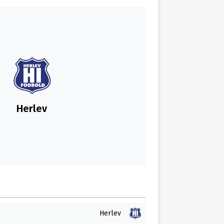
Herlev
Herlev