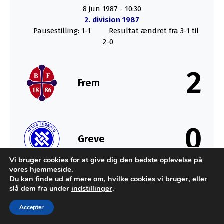
8 jun 1987
-
10:30
2. division 1987
Pausestilling: 1-1
Resultat ændret fra 3-1 til
2-0
2
Frem
0
Greve
Vi bruger cookies for at give dig den bedste oplevelse på
vores hjemmeside.
SLUT
Du kan finde ud af mere om, hvilke cookies vi bruger, eller
slå dem fra under
indstillinger
.
Accepter
Udviklet af MTH Design for FC Sydkysten Statistik