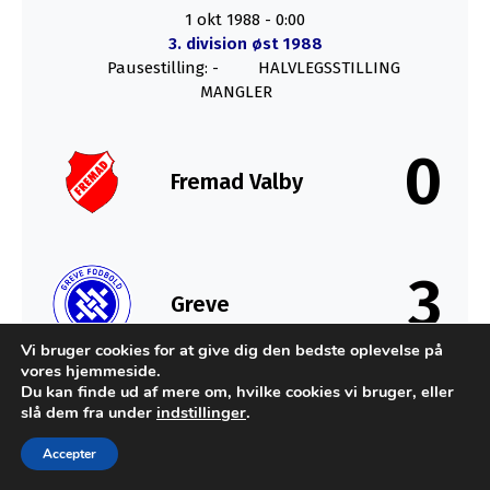
1 okt 1988
-
0:00
3. division øst 1988
Pausestilling: -
HALVLEGSSTILLING
MANGLER
0
Fremad Valby
3
Greve
Vi bruger cookies for at give dig den bedste oplevelse på
vores hjemmeside.
SLUT
Du kan finde ud af mere om, hvilke cookies vi bruger, eller
slå dem fra under
indstillinger
.
Accepter
Udviklet af MTH Design for FC Sydkysten Statistik