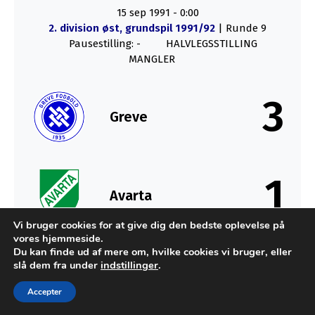
15 sep 1991
-
0:00
2. division øst, grundspil 1991/92
| Runde 9
Pausestilling: -
HALVLEGSSTILLING
MANGLER
3
Greve
1
Avarta
Vi bruger cookies for at give dig den bedste oplevelse på
vores hjemmeside.
SLUT
Du kan finde ud af mere om, hvilke cookies vi bruger, eller
slå dem fra under
indstillinger
.
Accepter
Udviklet af MTH Design for FC Sydkysten Statistik