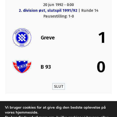
20 jun 1992
-
0:00
2. division øst, slutspil 1991/92
| Runde 14
Pausestilling: 1-0
1
Greve
0
B 93
SLUT
MÅL
Vi bruger cookies for at give dig den bedste oplevelse på
vores hjemmeside.