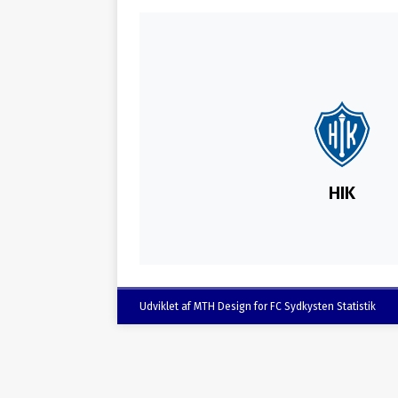
HIK
Udviklet af MTH Design for FC Sydkysten Statistik