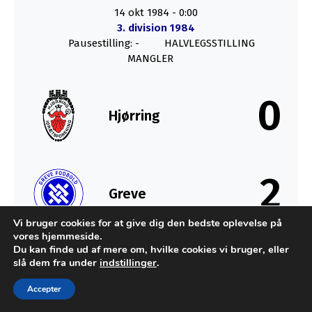
14 okt 1984
-
0:00
3. division 1984
Pausestilling: -
HALVLEGSSTILLING
MANGLER
0
Hjørring
2
Greve
Vi bruger cookies for at give dig den bedste oplevelse på
vores hjemmeside.
SLUT
Du kan finde ud af mere om, hvilke cookies vi bruger, eller
slå dem fra under
indstillinger
.
Accepter
Udviklet af MTH Design for FC Sydkysten Statistik