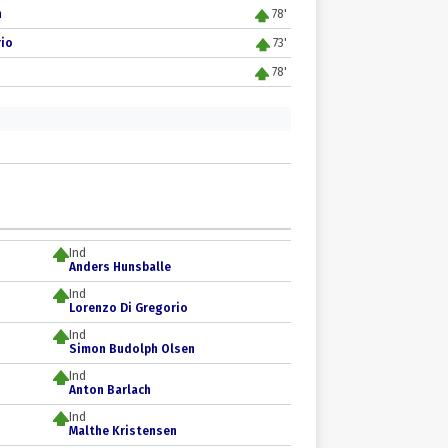
n
78'
rio
73'
78'
Ind
Anders Hunsballe
Ind
Lorenzo Di Gregorio
Ind
Simon Budolph Olsen
Ind
Anton Barlach
Ind
Malthe Kristensen