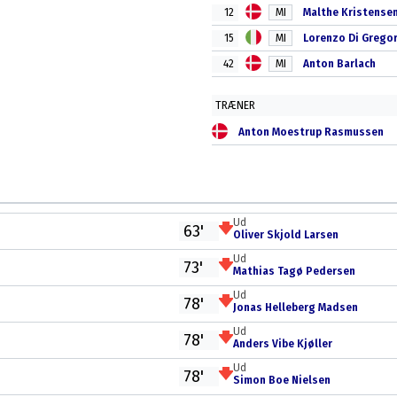
12
MI
Malthe Kristense
15
MI
Lorenzo Di Grego
42
MI
Anton Barlach
TRÆNER
Anton Moestrup Rasmussen
Ud
63'
Oliver Skjold Larsen
Ud
73'
Mathias Tagø Pedersen
Ud
78'
Jonas Helleberg Madsen
Ud
78'
Anders Vibe Kjøller
Ud
78'
Simon Boe Nielsen