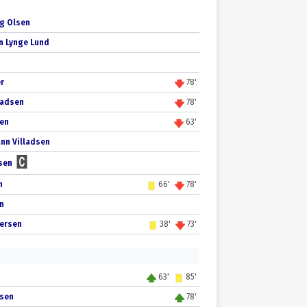
g Olsen
n Lynge Lund
er
78'
Madsen
78'
sen
63'
nn Villadsen
sen
n
66'
78'
n
ersen
38'
73'
63'
85'
lsen
78'