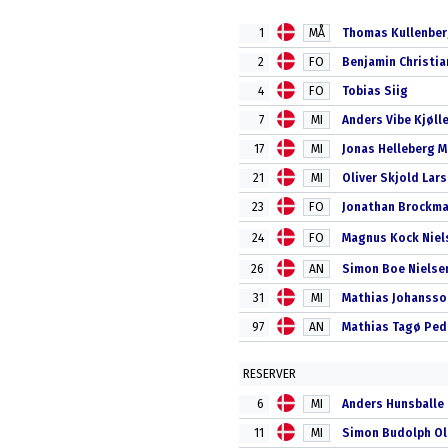
1
MÅ
Thomas Kullenber
2
FO
Benjamin Christia
4
FO
Tobias Siig
7
MI
Anders Vibe Kjøll
17
MI
Jonas Helleberg 
21
MI
Oliver Skjold Lar
23
FO
Jonathan Brockma
24
FO
Magnus Kock Niel
26
AN
Simon Boe Nielse
31
MI
Mathias Johansso
97
AN
Mathias Tagø Ped
RESERVER
6
MI
Anders Hunsballe
11
MI
Simon Budolph O