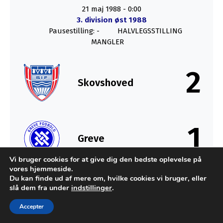
21 maj 1988
-
0:00
3. division øst 1988
Pausestilling: -
HALVLEGSSTILLING
MANGLER
2
Skovshoved
1
Greve
Vi bruger cookies for at give dig den bedste oplevelse på
vores hjemmeside.
SLUT
Du kan finde ud af mere om, hvilke cookies vi bruger, eller
slå dem fra under
indstillinger
.
Accepter
Udviklet af MTH Design for FC Sydkysten Statistik