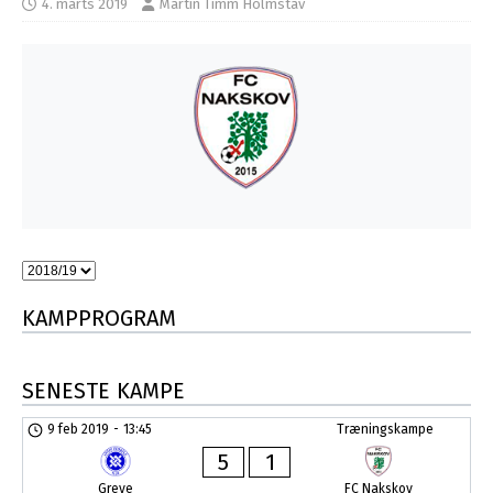
4. marts 2019
Martin Timm Holmstav
KAMPPROGRAM
SENESTE KAMPE
9 feb 2019
-
13:45
Træningskampe
5
1
Greve
FC Nakskov