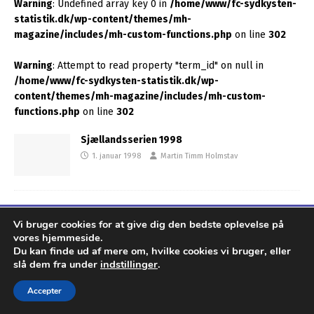
Warning
: Undefined array key 0 in
/home/www/fc-sydkysten-
statistik.dk/wp-content/themes/mh-
magazine/includes/mh-custom-functions.php
on line
302
Warning
: Attempt to read property "term_id" on null in
/home/www/fc-sydkysten-statistik.dk/wp-
content/themes/mh-magazine/includes/mh-custom-
functions.php
on line
302
Sjællandsserien 1998
1. januar 1998
Martin Timm Holmstav
Udviklet af MTH Design for FC Sydkysten Statistik
Vi bruger cookies for at give dig den bedste oplevelse på
vores hjemmeside.
Du kan finde ud af mere om, hvilke cookies vi bruger, eller
slå dem fra under
indstillinger
.
Accepter