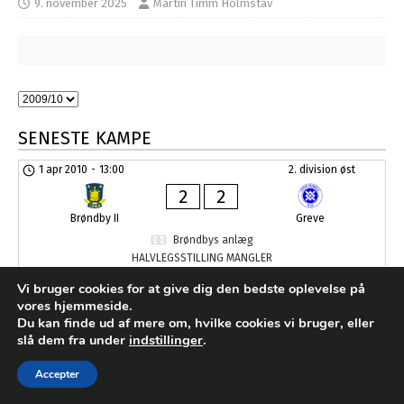
9. november 2025
Martin Timm Holmstav
SENESTE KAMPE
1 apr 2010
-
13:00
2. division øst
2
2
Brøndby II
Greve
Brøndbys anlæg
HALVLEGSSTILLING MANGLER
Vi bruger cookies for at give dig den bedste oplevelse på
vores hjemmeside.
Udviklet af MTH Design for FC Sydkysten Statistik
Du kan finde ud af mere om, hvilke cookies vi bruger, eller
slå dem fra under
indstillinger
.
Accepter