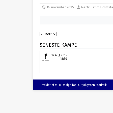
16. november 2025
Martin Timm Holmsta
SENESTE KAMPE
12 aug 2015
18:30
Udviklet af MTH Design for FC Sydkysten Statistik