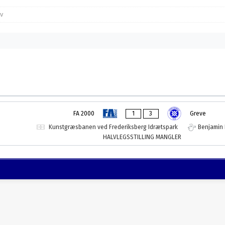
v
1
3
FA 2000
Greve
Kunstgræsbanen ved Frederiksberg Idrætspark
Benjamin
HALVLEGSSTILLING MANGLER