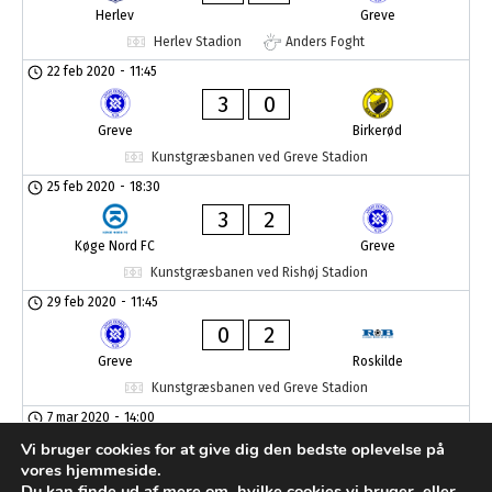
Herlev
Greve
Herlev Stadion
Anders Foght
22 feb 2020
-
11:45
3
0
Greve
Birkerød
Kunstgræsbanen ved Greve Stadion
25 feb 2020
-
18:30
3
2
Køge Nord FC
Greve
Kunstgræsbanen ved Rishøj Stadion
29 feb 2020
-
11:45
0
2
Greve
Roskilde
Kunstgræsbanen ved Greve Stadion
7 mar 2020
-
14:00
4
2
Vi bruger cookies for at give dig den bedste oplevelse på
vores hjemmeside.
Ringsted
Greve
Du kan finde ud af mere om, hvilke cookies vi bruger, eller