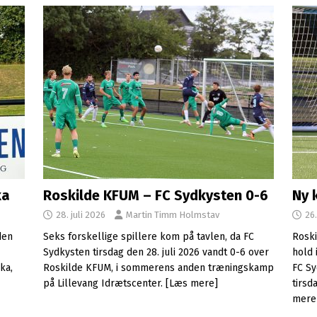
ka
Roskilde KFUM – FC Sydkysten 0-6
Ny 
28. juli 2026
Martin Timm Holmstav
26.
den
Seks forskellige spillere kom på tavlen, da FC
Roski
Sydkysten tirsdag den 28. juli 2026 vandt 0-6 over
hold 
ka,
Roskilde KFUM, i sommerens anden træningskamp
FC Sy
på Lillevang Idrætscenter.
[Læs mere]
tirs
mere