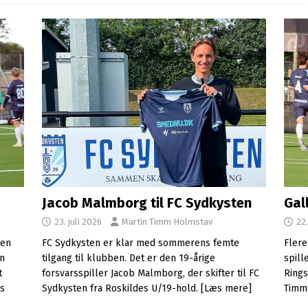
Jacob Malmborg til FC Sydkysten
Gal
23. juli 2026
Martin Timm Holmstav
22.
ten
FC Sydkysten er klar med sommerens femte
Flere
en
tilgang til klubben. Det er den 19-årige
spil
t
forsvarsspiller Jacob Malmborg, der skifter til FC
Rings
s
Sydkysten fra Roskildes U/19-hold.
[Læs mere]
Timm