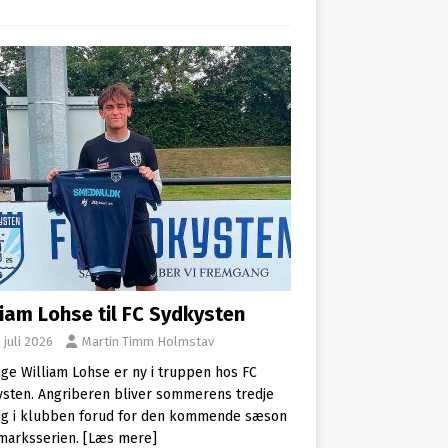
liam Lohse til FC Sydkysten
 juli 2026
Martin Timm Holmstav
ige William Lohse er ny i truppen hos FC
sten. Angriberen bliver sommerens tredje
ng i klubben forud for den kommende sæson
marksserien.
[Læs mere]