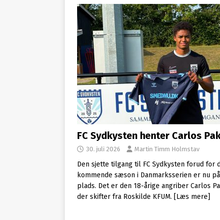
FC Sydkysten henter Carlos Pa
30. juli 2026
Martin Timm Holmstav
Den sjette tilgang til FC Sydkysten forud for 
kommende sæson i Danmarksserien er nu på
plads. Det er den 18-årige angriber Carlos Pa
der skifter fra Roskilde KFUM.
[Læs mere]