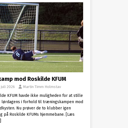
kamp mod Roskilde KFUM
 juli 2026
Martin Timm Holmstav
lde KFUM havde ikke muligheden for at stille
i lørdagens i forhold til træningskampen mod
dkysten. Nu prøver de to klubber igen
dag på Roskilde KFUMs hjemmebane.
[Læs
]