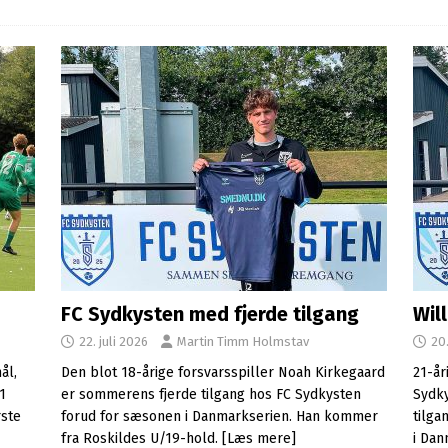
FC Sydkysten med fjerde tilgang
Wil
22. juli 2026
Martin Timm Holmstav
20.
ål,
Den blot 18-årige forsvarsspiller Noah Kirkegaard
21-år
1
er sommerens fjerde tilgang hos FC Sydkysten
Sydky
ste
forud for sæsonen i Danmarkserien. Han kommer
tilga
fra Roskildes U/19-hold.
[Læs mere]
i Dan