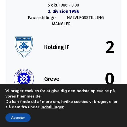
5 okt 1986
-
0:00
2. division 1986
Pausestilling: -
HALVLEGSSTILLING
MANGLER
2
Kolding IF
0
Greve
Vi bruger cookies for at give dig den bedste oplevelse på
vores hjemmeside.
SLUT
Du kan finde ud af mere om, hvilke cookies vi bruger, eller
slå dem fra under
indstillinger
.
Accepter
Udviklet af MTH Design for FC Sydkysten Statistik