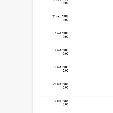
0:00
25 sep 1988
0:00
1 okt 1988
0:00
9 okt 1988
0:00
16 okt 1988
0:00
23 okt 1988
0:00
30 okt 1988
0:00