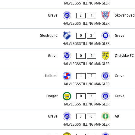
HALVLEGSSTILLING MANGLER
2
1
Greve
Skovshoved
HALVLEGSSTILLING MANGLER
0
3
Glostrup IC
Greve
HALVLEGSSTILLING MANGLER
0
1
Greve
Ølstykke FC
HALVLEGSSTILLING MANGLER
1
1
Holbæk
Greve
HALVLEGSSTILLING MANGLER
0
2
Dragør
Greve
HALVLEGSSTILLING MANGLER
3
0
Greve
AB
HALVLEGSSTILLING MANGLER